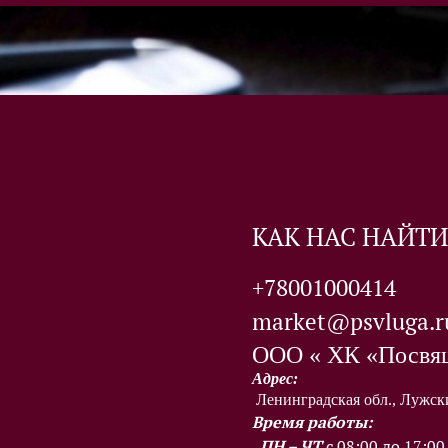
КАК НАС НАЙТИ
+78001000414
market@psvluga.r
ООО « ХК «Посвя
Адрес:
Ленинградская обл., Лужский
Время работы:
ПН – ЧТ
с 08:00 до 17:00