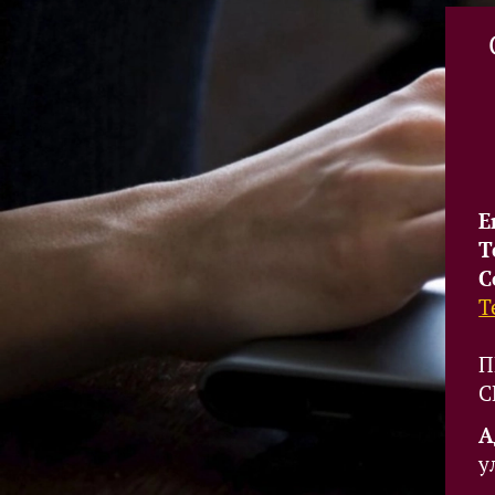
E
Т
С
Т
П
С
А
у