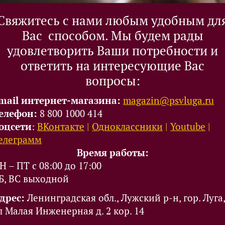
Cвяжитесь с нами любым удобным дл
Вас способом. Мы будем рады
удовлетворить Ваши потребности и
ответить на интересующие Вас
вопросы:
mail интернет-магазина:
magazin@psvluga.ru
елефон:
8 800 1000 414
оцсети
:
ВКонтакте
|
Одноклассники
|
Youtube
|
елеграмм
Время работы:
Н – ПТ с 08:00 до 17:00
Б, ВС выходной
дрес:
Ленинградская обл., Лужский р-н, гор. Луга
л Малая Инженерная д. 2 кор. 14