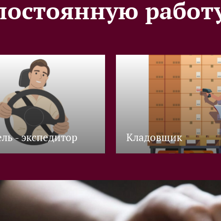
постоянную работ
ль - экспедитор
Кладовщик