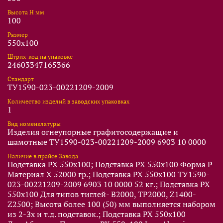
Высота Н мм
100
Размер
550x100
Штрих-код на упаковке
24603347165366
Стандарт
ТУ1590-023-00221209-2009
Количество изделий в заводских упаковках
1
Вид номенклатуры
Изделия огнеупорные графитосодержащие и
шамотные ТУ1590-023-00221209-2009 6903 10 0000
Наличие в прайсе Завода
Подставка PX 550x100; Подставка PX 550x100 Форма P
Материал X 52000 гр.; Подставка PX 550x100 ТУ1590-
023-00221209-2009 6903 10 0000 52 кг.; Подставка PX
550x100 Для типов тиглей- В2000, ТР2000, Z1400-
Z2500; Высота более 100 (50) мм выполняется набором
из 2-Зх и т.д. подставок.; Подставка PX 550x100