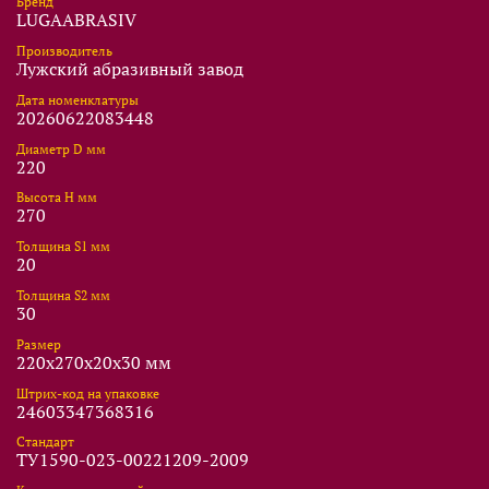
Бренд
LUGAABRASIV
Производитель
Лужский абразивный завод
Дата номенклатуры
20260622083448
Диаметр D мм
220
Высота Н мм
270
Толщина S1 мм
20
Толщина S2 мм
30
Размер
220x270x20x30 мм
Штрих-код на упаковке
24603347368316
Стандарт
ТУ1590-023-00221209-2009