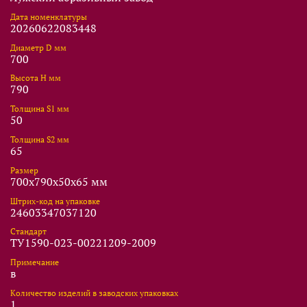
Дата номенклатуры
20260622083448
Диаметр D мм
700
Высота Н мм
790
Толщина S1 мм
50
Толщина S2 мм
65
Размер
700x790x50x65 мм
Штрих-код на упаковке
24603347037120
Стандарт
ТУ1590-023-00221209-2009
Примечание
в
Количество изделий в заводских упаковках
1