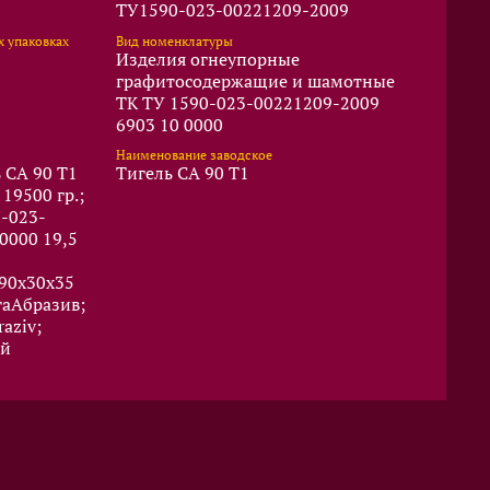
ТУ1590-023-00221209-2009
х упаковках
Вид номенклатуры
Изделия огнеупорные
графитосодержащие и шамотные
ТК ТУ 1590-023-00221209-2009
6903 10 0000
Наименование заводское
 CA 90 T1
Тигель CA 90 T1
19500 гр.;
0-023-
0000 19,5
590x30x35
гаАбразив;
aziv;
ий