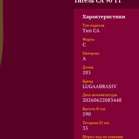
Тигель CA 90 T1
Характеристики
Тип изделия
Тип CA
Форма
C
Материал
A
Длина
285
Бренд
LUGAABRASIV
Дата номенклатуры
20260622083448
Высота Н мм
590
Толщина S2 мм
35
Штрих-код на упаковке