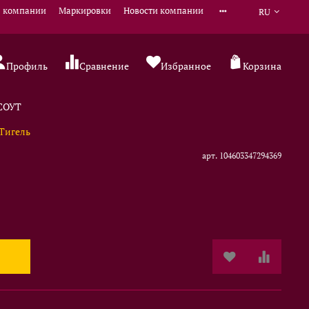
 компании
Маркировки
Новости компании
RU
Профиль
Сравнение
Избранное
Корзина
 СОУТ
Тигель
арт.
104603347294369