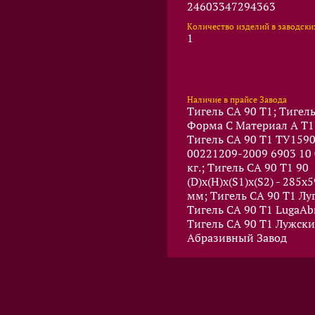
24603347294363
Количество изделий в заводски
1
Наличие в прайсе Завода
Тигель CA 90 T1; Тигель
Форма C Материал A T1 
Тигель CA 90 T1 ТУ159
00221209-2009 6903 10 
кг.; Тигель CA 90 T1 90
(D)x(Н)x(S1)x(S2) - 285x
мм; Тигель CA 90 T1 Лу
Тигель CA 90 T1 LugaAbr
Тигель CA 90 T1 Лужск
Абразивный Завод