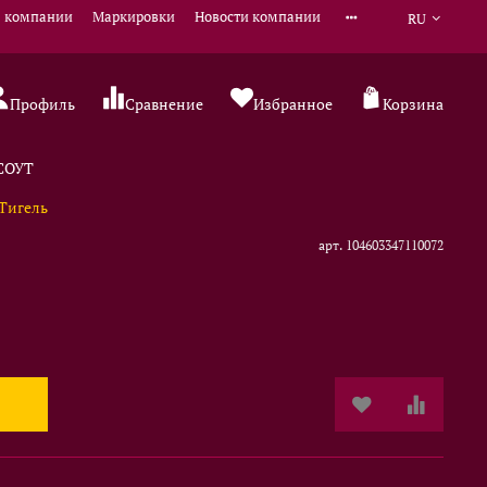
 компании
Маркировки
Новости компании
RU
Профиль
Сравнение
Избранное
Корзина
 СОУТ
Тигель
арт.
104603347110072