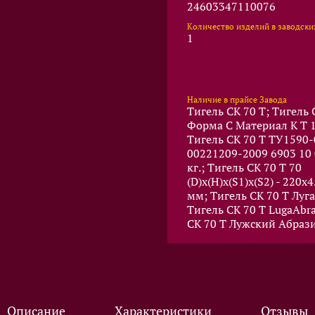
24603347110076
Количество изделий в заводски
1
Наличие в прайсе Завода
Тигель CK 70 T; Тигель 
Форма C Материал K T 1
Тигель CK 70 T ТУ1590-
00221209-2009 6903 10 
кг.; Тигель CK 70 T 70
(D)x(Н)x(S1)x(S2) - 220x
мм; Тигель CK 70 T Луг
Тигель CK 70 T LugaAbra
CK 70 T Лужский Абраз
Описание
Характеристики
Отзывы