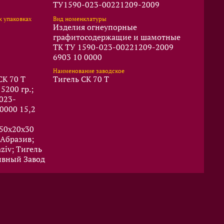
ТУ1590-023-00221209-2009
х упаковках
Вид номенклатуры
Изделия огнеупорные
графитосодержащие и шамотные
ТК ТУ 1590-023-00221209-2009
6903 10 0000
Наименование заводское
CK 70 T
Тигель CK 70 T
5200 гр.;
023-
0000 15,2
450x20x30
аАбразив;
ziv; Тигель
ивный Завод