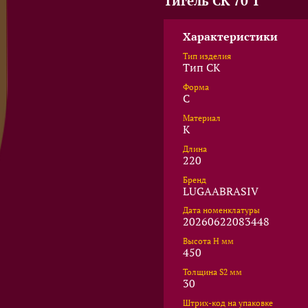
Тигель CK 70 T
Характеристики
Тип изделия
Тип CK
Форма
C
Материал
K
Длина
220
Бренд
LUGAABRASIV
Дата номенклатуры
20260622083448
Высота Н мм
450
Толщина S2 мм
30
Штрих-код на упаковке