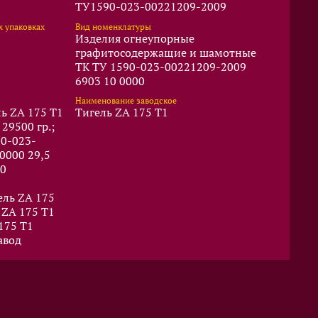
ТУ1590-023-00221209-2009
х упаковках
Вид номенклатуры
Изделия огнеупорные
графитосодержащие и шамотные
ТК ТУ 1590-023-00221209-2009
6903 10 0000
Наименование заводское
ль ZA 175 T1
Тигель ZA 175 T1
29500 гр.;
90-023-
0000 29,5
60
ель ZA 175
 ZA 175 T1
175 T1
авод