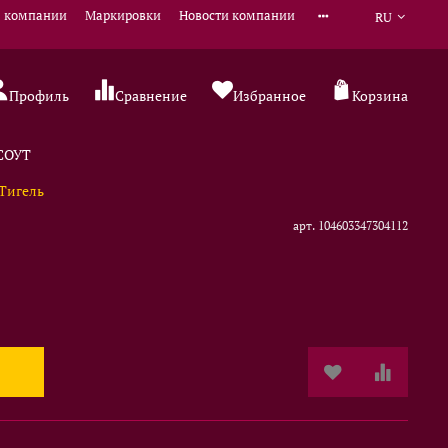
 компании
Маркировки
Новости компании
RU
Профиль
Сравнение
Избранное
Корзина
 СОУТ
Тигель
арт.
104603347304112