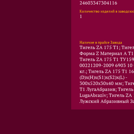
24603347304116
Количество изделий в заводски
1
Наличие в прайсе Завода
Тигель ZA 175 T1; Тиге
Форма Z Материал A T1 
Тигель ZA 175 T1 ТУ15
00221209-2009 6903 10 
кг.; Тигель ZA 175 T1 1
(D)x(Н)x(S1)x(S2)x(L) -
300x520x30x40 мм; Тиг
T1 ЛугаАбразив; Тигель
LugaAbraziv; Тигель ZA 
Лужский Абразивный З