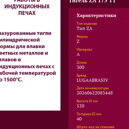
Тигель ZA 175 T1
Характеристики
Тип изделия
Тип ZA
Форма
Z
Материал
A
Длина
300
Бренд
LUGAABRASIV
Дата номенклатуры
20260622083448
Высота Н мм
520
Толщина S2 мм
40
Штрих-код на упаковке