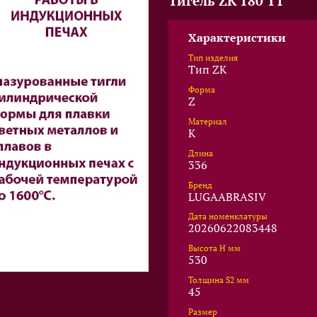
Тигель ZK 180 T1
Характеристики
Тип изделия
Тип ZK
Форма
Z
Материал
K
Длина
336
Бренд
LUGAABRASIV
Дата номенклатуры
20260622083448
Высота Н мм
530
Толщина S2 мм
45
Размер