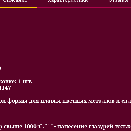
9
овке: 1 шт.
4147
ой формы для плавки цветных металлов и спл
р свыше 1000°С. "1" - нанесение глазурей тол