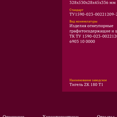
328x530x28x45x336 мм
Стандарт
ТУ1590-023-00221209-
Вид номенклатуры
Изделия огнеупорные
графитосодержащие и
ТК ТУ 1590-023-002212
6903 10 0000
Наименование заводское
Тигель ZK 180 T1
Описание
Характеристики
Отзывы