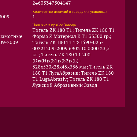
24603347304147
Количество изделий в заводских упаковках
2009
1
Наличие в прайсе Завода
Тигель ZK 180 T1; Тигель ZK 180 T1
 шамотные
Форма Z Материал K T1 33500 гр.;
09-2009
Тигель ZK 180 T1 ТУ1590-023-
00221209-2009 6903 10 0000 33,5
кг.; Тигель ZK 180 T1 200
(D)x(Н)x(S1)x(S2)x(L) -
328x530x28x45x336 мм; Тигель ZK
180 T1 ЛугаАбразив; Тигель ZK 180
T1 LugaAbraziv; Тигель ZK 180 T1
Лужский Абразивный Завод