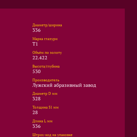
Диаметр/ширина
336
Марка глазури
T1
Объём по золоту
22.422
Высота/глубина
530
Производитель
Лужский абразивный завод
Диаметр D мм
328
Толщина S1 мм
28
Длина L мм
336
Штрих-код на упаковке