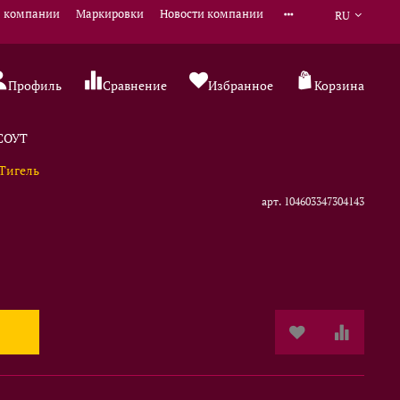
 компании
Маркировки
Новости компании
RU
Профиль
Сравнение
Избранное
Корзина
 СОУТ
Тигель
арт.
104603347304143