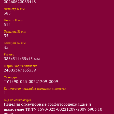
20260622083448
Диаметр D мм
385
Высота Н мм
514
Толщина S1 мм
35
Толщина S2 мм
45
Размер
385x514x35x45 мм
Штрих-код на упаковке
24603347165359
Стандарт
ТУ1590-023-00221209-2009
Количество изделий в заводских упаковках
1
Вид номенклатуры
Изделия огнеупорные графитосодержащие и
шамотные ТК ТУ 1590-023-00221209-2009 6903 10