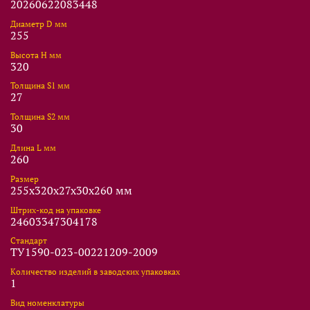
20260622083448
Диаметр D мм
255
Высота Н мм
320
Толщина S1 мм
27
Толщина S2 мм
30
Длина L мм
260
Размер
255x320x27x30x260 мм
Штрих-код на упаковке
24603347304178
Стандарт
ТУ1590-023-00221209-2009
Количество изделий в заводских упаковках
1
Вид номенклатуры