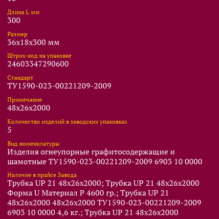
Длина L мм
300
Размер
36x18x300 мм
Штрих-код на упаковке
24603347290600
Стандарт
ТУ1590-023-00221209-2009
Примечание
48х26х2000
Количество изделий в заводских упаковках
5
Вид номенклатуры
Изделия огнеупорные графитосодержащие и
шамотные ТУ1590-023-00221209-2009 6903 10 0000
Наличие в прайсе Завода
Трубка UP 21 48х26х2000; Трубка UP 21 48х26х2000
Форма U Материал P 4600 гр.; Трубка UP 21
48х26х2000 48х26х2000 ТУ1590-023-00221209-2009
6903 10 0000 4,6 кг.; Трубка UP 21 48х26х2000