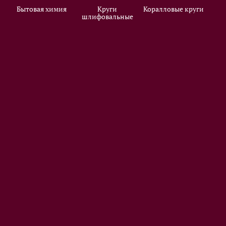
Бытовая химия
Круги
Коралловые круги
шлифовальные
шли
и