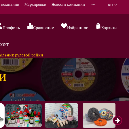
 компании
Маркировки
Новости компании
RU
Профиль
Сравнение
Избранное
Корзина
 СОУТ
ыльник рулевой рейки
И