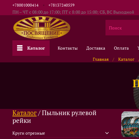
+78001000414
+78137240559
ПН – ЧТ с 08:00 до 17:00; ПТ с 8:00 до 15:00; СБ, ВС Выходной
Каталог
Контакты
Доставка
Оплата
Главная
Каталог
Каталог
/ Пыльник рулевой
рейки
Круги отрезные